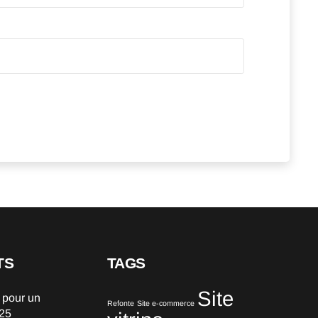
TS
TAGS
Site
 pour un
Refonte
Site e-commerce
025