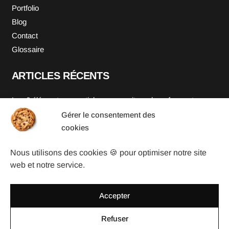
Portfolio
Blog
Contact
Glossaire
ARTICLES RÉCENTS
Les 6 éléments essentiels pour un site web performant en
2025
Gérer le consentement des
L’importance de la maintenance web
cookies
Des bouts de codes ou snippets utiles pour votre site
WordPress (Partie 2 : modification du backoffice)
Nous utilisons des cookies 🍪 pour optimiser notre site
web et notre service.
TAGS
Site vitrine
Accepter
Refonte
Site e-commerce
Refuser
© 2024
He-
site
pas