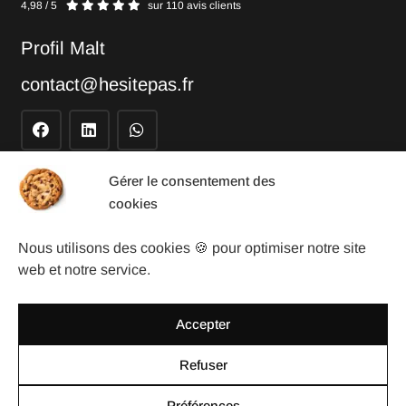
4,98 / 5
sur 110 avis clients
Profil Malt
contact@hesitepas.fr
NAVIGATION RAPIDE
Gérer le consentement des
cookies
Concept
Site vitrine
Nous utilisons des cookies 🍪 pour optimiser notre site
web et notre service.
Site e-commerce
Portfolio
Blog
Accepter
Contact
Refuser
Glossaire
Préférences