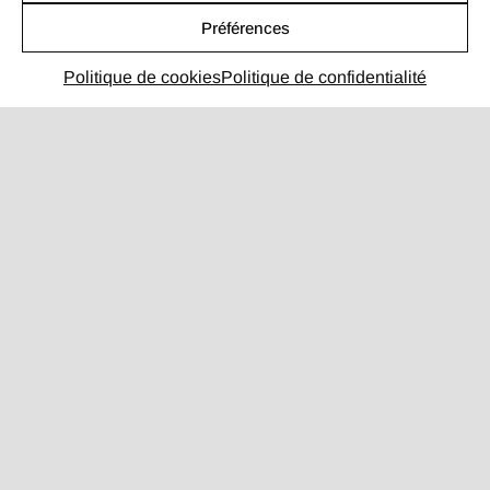
Préférences
4,98 / 5
sur 110 avis clients
Politique de cookies
Politique de confidentialité
Profil Malt
contact@hesitepas.fr
NAVIGATION RAPIDE
Concept
Site vitrine
Site e-commerce
Portfolio
Blog
Contact