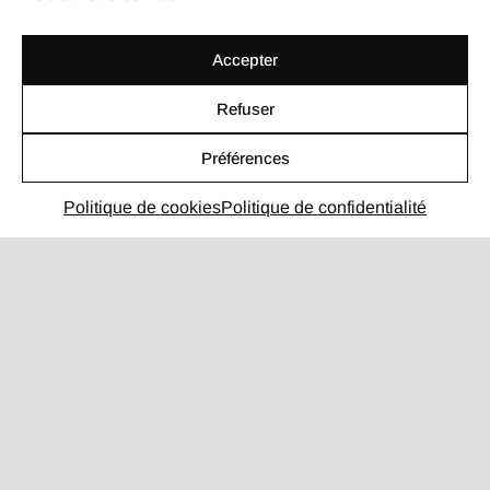
Let's go !
Accepter
Refuser
4,98 / 5
sur 110 avis clients
Préférences
Profil Malt
Politique de cookies
Politique de confidentialité
contact@hesitepas.fr
NAVIGATION RAPIDE
Concept
Site vitrine
Site e-commerce