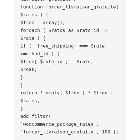
function forcer_livraison_gratuite(
$rates ) {
$free = array();
foreach ( $rates as $rate_id =>
$rate ) {
if ( 'free_shipping' === $rate-
>method_id ) {
$free[ $rate_id ] = $rate;
break;
}
}
return ! empty( $free ) ? $free :
$rates;
}
add_filter(
'woocommerce_package_rates',
'forcer_livraison_gratuite', 100 );