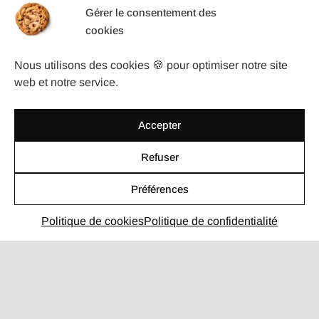
16 - 10 = ?
Gérer le consentement des
cookies
Nous utilisons des cookies 🍪 pour optimiser notre site
web et notre service.
Let's go !
Accepter
4,98 / 5
sur 110 avis clients
Refuser
Profil Malt
Préférences
contact@hesitepas.fr
Politique de cookies
Politique de confidentialité
NAVIGATION RAPIDE